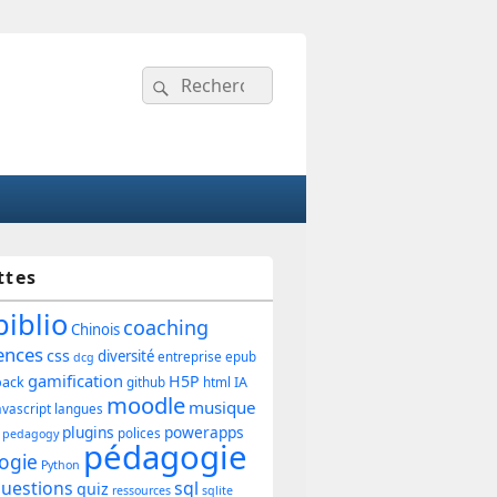
Recherche :
Rechercher
ttes
ipale
biblio
coaching
Chinois
ences
css
diversité
entreprise
epub
dcg
gamification
H5P
back
IA
github
html
et
moodle
musique
avascript
langues
plugins
powerapps
polices
pedagogy
pédagogie
ogie
Python
uestions
sql
quiz
ressources
sqlite