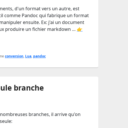
ents, d'un format vers un autre, est
'outil comme Pandoc qui fabrique un format
 manipuler ensuite. Ex: j'ai un document
eux produire un fichier markdown …
👉
me
conversion
,
Lua
,
pandoc
eule branche
nombreuses branches, il arrive qu'on
seule: