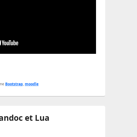
me
Bootstrap
,
moodle
andoc et Lua