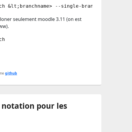
ch &lt;branchname> --single-branch &lt;remote
cloner seulement moodle 3.11 (on est
ww).
ch
me
github
 notation pour les