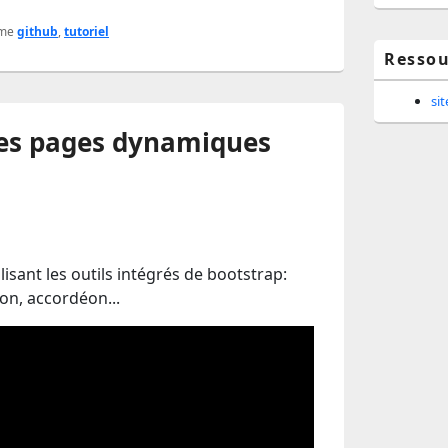
me
github
,
tutoriel
Ressou
si
 des pages dynamiques
isant les outils intégrés de bootstrap:
on, accordéon...