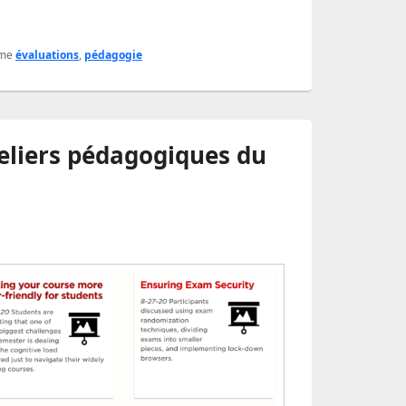
me
évaluations
,
pédagogie
teliers pédagogiques du