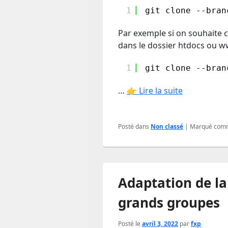
1
git clone --bran
Par exemple si on souhaite 
dans le dossier htdocs ou w
1
git clone --bran
…
👉 Lire la suite
Posté dans
Non classé
|
Marqué com
Adaptation de la
grands groupes
Posté le
avril 3, 2022
par
fxp