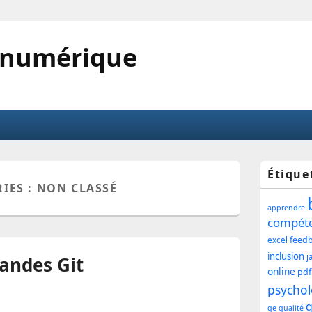
 numérique
Zone
Étique
IES :
NON CLASSÉ
princ
apprendre
de
compét
feed
excel
widg
inclusion
j
andes Git
pour
online
pdf
psychol
la
q
qe
qualité