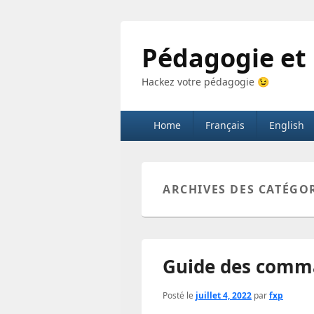
Pédagogie et
Hackez votre pédagogie 😉
Menu
Home
Français
English
principal
ARCHIVES DES CATÉGOR
Guide des comm
Posté le
juillet 4, 2022
par
fxp