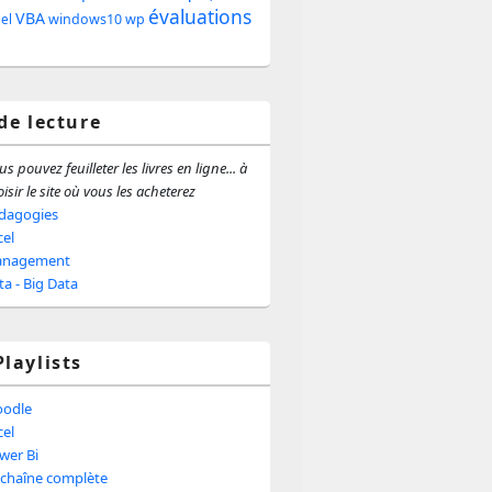
évaluations
e
VBA
windows10
wp
iel
ale
 de lecture
s pouvez feuilleter les livres en ligne... à
isir le site où vous les acheterez
dagogies
cel
nagement
ta - Big Data
Playlists
odle
cel
wer Bi
 chaîne complète