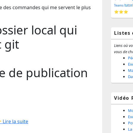
barr
tutor
Teams
re des commandes qui me servent le plus
⭐⭐⭐
latér
ssier local qui
Listes
 git
Liens où vou
vous de cho
Pé
Ex
e de publication
Ma
Da
Vidéo 
Mo
Ex
 Lire la suite
Po
La