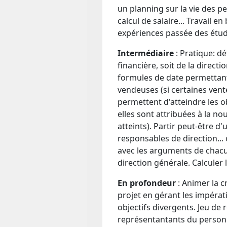
un planning sur la vie des p
calcul de salaire... Travail e
expériences passée des étud
Intermédiaire
: Pratique: dé
financière, soit de la direct
formules de date permettant
vendeuses (si certaines vente
permettent d'atteindre les ob
elles sont attribuées à la no
atteints). Partir peut-être d
responsables de direction... 
avec les arguments de chacun
direction générale. Calculer 
En profondeur
: Animer la cr
projet en gérant les impérat
objectifs divergents. Jeu de 
représentantants du personn