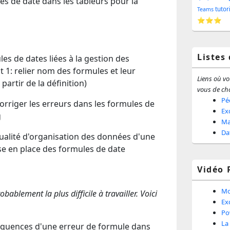
s de date dans les tableurs pour la
barr
tutor
Teams
⭐⭐⭐
latér
Listes
ules de dates liées à la gestion des
t 1: relier nom des formules et leur
Liens où vou
 partir de la définition)
vous de cho
Pé
corriger les erreurs dans les formules de
Ex
g
Ma
Da
qualité d'organisation des données d'une
se en place des formules de date
Vidéo 
Mo
bablement la plus difficile à travailler. Voici
Ex
Po
La
nséquences d'une erreur de formule dans