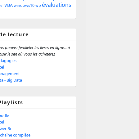
évaluations
e
VBA
windows10
wp
iel
ale
 de lecture
s pouvez feuilleter les livres en ligne... à
isir le site où vous les acheterez
dagogies
cel
nagement
ta - Big Data
Playlists
odle
cel
wer Bi
 chaîne complète