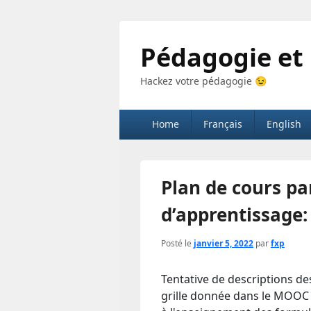
Pédagogie et
Hackez votre pédagogie 😉
Menu
Home
Français
English
principal
Plan de cours par
d’apprentissage:
Posté le
janvier 5, 2022
par
fxp
Tentative de descriptions des
grille donnée dans le MOOC 