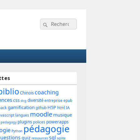
Recherche :
Rechercher
ttes
ipale
biblio
coaching
Chinois
ences
css
diversité
entreprise
epub
dcg
gamification
H5P
back
IA
github
html
et
moodle
musique
avascript
langues
plugins
powerapps
polices
pedagogy
pédagogie
ogie
Python
uestions
sql
quiz
ressources
sqlite