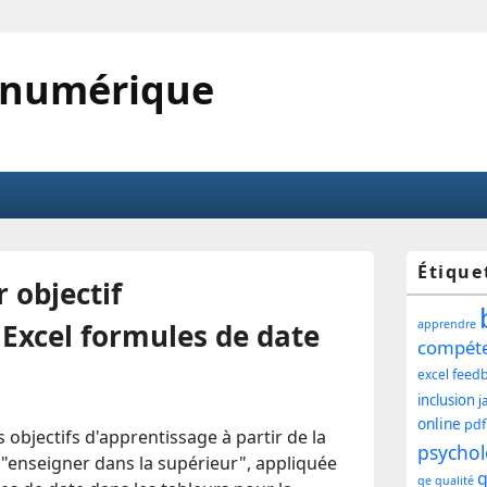
 numérique
Zone
Étique
 objectif
princ
 Excel formules de date
apprendre
de
compét
feed
excel
widg
inclusion
j
pour
online
pdf
 objectifs d'apprentissage à partir de la
psychol
"enseigner dans la supérieur", appliquée
la
q
qe
qualité