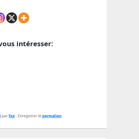
vous intéresser:
é
par
fxp
. Enregistrer le
permalien
.