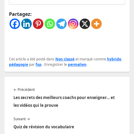
Partagez:
Cet article a été posté dans
Non classé
et marqué comme
hybride
,
pédagogie
par
fxp
. Enregistrer le
permalien
.
Navigation
Article
←
Précédent
de
précédent :
Les secrets des meilleurs coachs pour enseigner… et
l’article
les vidéos qui le prouve
Article
Suivant
→
suivant :
Quiz de révision du vocabulaire