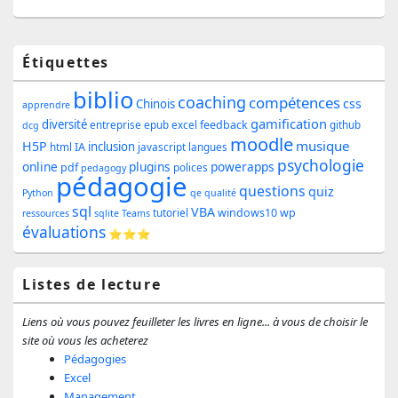
Zone
Étiquettes
principale
biblio
coaching
compétences
css
de
Chinois
apprendre
gamification
diversité
feedback
entreprise
epub
excel
github
dcg
widget
moodle
musique
H5P
inclusion
IA
html
javascript
langues
pour
psychologie
online
plugins
powerapps
pdf
polices
pedagogy
pédagogie
la
questions
quiz
Python
qe
qualité
sql
barre
VBA
windows10
wp
tutoriel
ressources
sqlite
Teams
évaluations
⭐⭐⭐
latérale
Listes de lecture
Liens où vous pouvez feuilleter les livres en ligne... à vous de choisir le
site où vous les acheterez
Pédagogies
Excel
Management