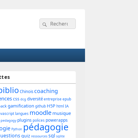
Recherche :
Rechercher
ttes
ipale
biblio
coaching
Chinois
ences
css
diversité
entreprise
epub
dcg
gamification
H5P
back
IA
github
html
et
moodle
musique
avascript
langues
plugins
powerapps
polices
pedagogy
pédagogie
ogie
Python
uestions
sql
quiz
ressources
sqlite