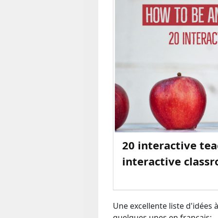
20 interactive tea
interactive class
Une excellente liste d'idées 
quelques unes en français: