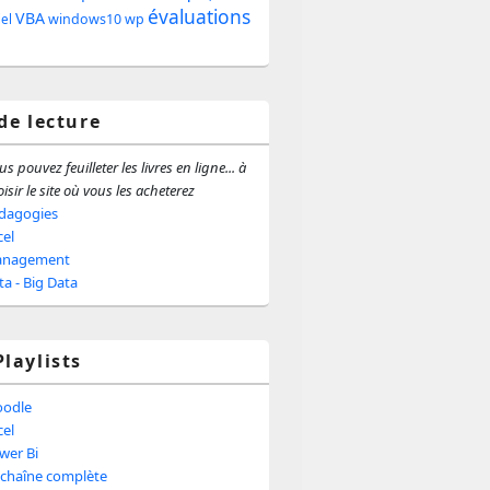
évaluations
e
VBA
windows10
wp
iel
ale
 de lecture
s pouvez feuilleter les livres en ligne... à
isir le site où vous les acheterez
dagogies
cel
nagement
ta - Big Data
Playlists
odle
cel
wer Bi
 chaîne complète