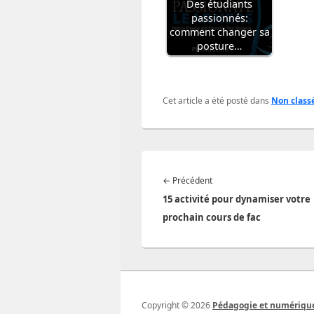
Des étudiants
passionnés:
comment changer sa
posture…
Cet article a été posté dans
Non class
Navigation
Article
←
Précédent
de
précédent :
15 activité pour dynamiser votre
l’article
prochain cours de fac
Copyright © 2026
Pédagogie et numériqu