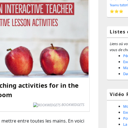
barr
tutor
Teams
⭐⭐⭐
latér
Listes
Liens où vou
vous de cho
Pé
Ex
Ma
Da
ching activities for in the
room
Vidéo 
BOOKWIDGETS
Mo
Ex
Po
à mettre entre toutes les mains. En voici
La