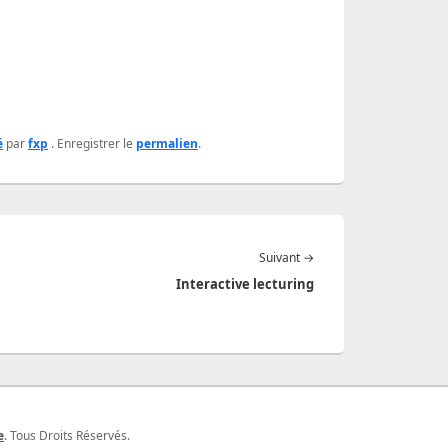
é
par
fxp
. Enregistrer le
permalien
.
Article
Suivant
→
suivant :
Interactive lecturing
e
. Tous Droits Réservés.