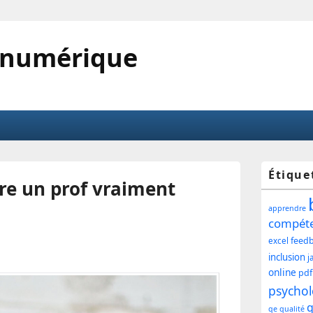
 numérique
Zone
Étique
tre un prof vraiment
princ
apprendre
de
compét
feed
excel
widg
inclusion
j
pour
online
pdf
psychol
la
q
qe
qualité