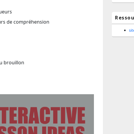
ueurs
Ressou
eurs de compréhension
si
u brouillon