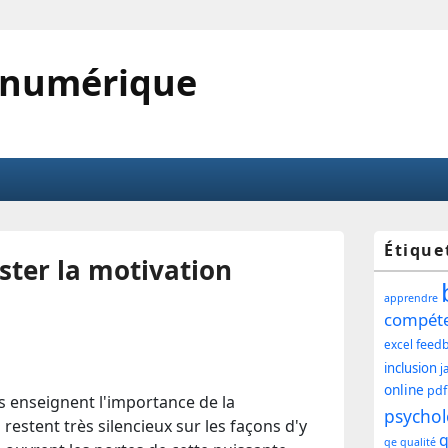
 numérique
Zone
Étique
ster la motivation
princ
apprendre
de
compét
feed
excel
widg
inclusion
j
pour
online
pdf
 enseignent l'importance de la
psychol
restent très silencieux sur les façons d'y
la
q
qe
qualité