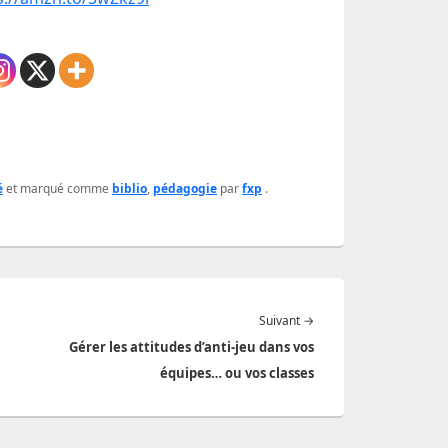
é
et marqué comme
biblio
,
pédagogie
par
fxp
.
Article
Suivant
→
suivant :
Gérer les attitudes d’anti-jeu dans vos
équipes… ou vos classes