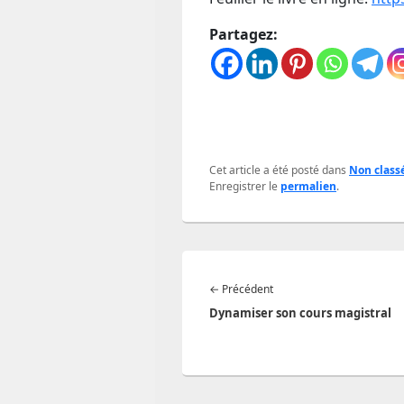
Partagez:
Cet article a été posté dans
Non class
Enregistrer le
permalien
.
Navigation
Article
←
Précédent
de
précédent :
Dynamiser son cours magistral
l’article