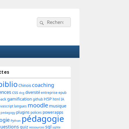
Recherche :
Rechercher
ttes
ipale
biblio
coaching
Chinois
ences
css
diversité
entreprise
epub
dcg
gamification
H5P
back
IA
github
html
et
moodle
musique
avascript
langues
plugins
powerapps
polices
pedagogy
pédagogie
ogie
Python
uestions
sql
quiz
ressources
sqlite