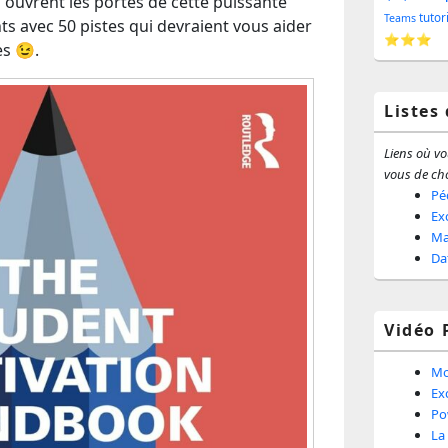
s ouvrent les portes de cette puissante
barr
tutor
Teams
s avec 50 pistes qui devraient vous aider
⭐⭐⭐
es 😉.
latér
Listes
Liens où vou
vous de cho
Pé
Ex
Ma
Da
Vidéo 
Mo
Ex
Po
La