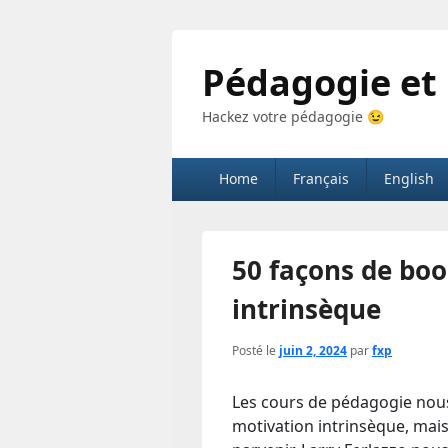
Pédagogie et
Hackez votre pédagogie 😉
Menu
Home
Français
English
principal
50 façons de boo
intrinsèque
Posté le
juin 2, 2024
par
fxp
Les cours de pédagogie nous
motivation intrinsèque, mais 