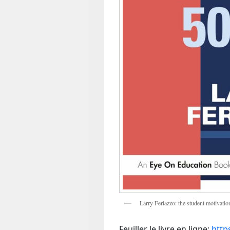
Larry Ferlazzo: the student motivatio
Feuiller le livre en ligne:
http