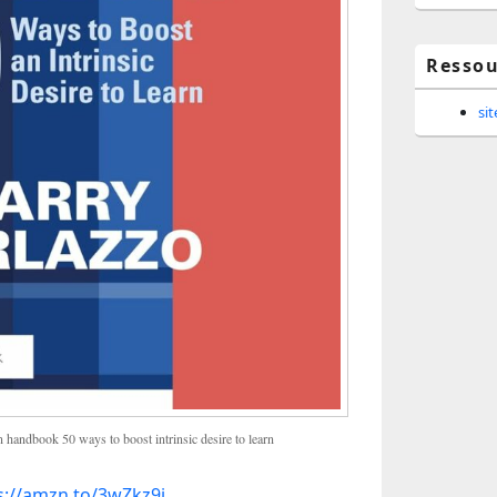
Ressou
si
n handbook 50 ways to boost intrinsic desire to learn
s://amzn.to/3wZkz9i