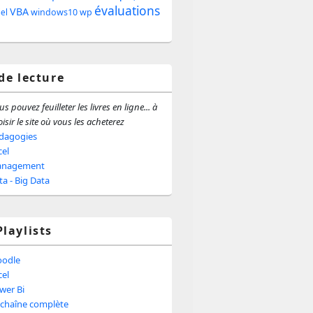
évaluations
e
VBA
windows10
wp
iel
ale
 de lecture
s pouvez feuilleter les livres en ligne... à
isir le site où vous les acheterez
dagogies
cel
nagement
ta - Big Data
Playlists
odle
cel
wer Bi
 chaîne complète