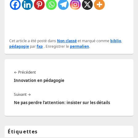
Cet article a été posté dans
Non classé
et marqué comme
biblio
,
pédagogie
par
fxp
. Enregistrer le
permalien
.
Navigation
Article
←
Précédent
de
précédent :
Innovation en pédagogie
l’article
Article
Suivant
→
suivant :
Ne pas perdre l’attention: insister sur les détails
Zone
Étiquettes