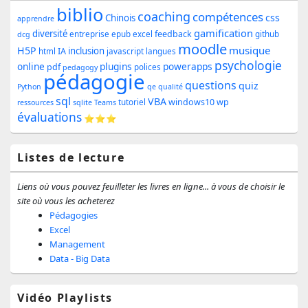
principale
biblio
coaching
compétences
css
de
Chinois
apprendre
gamification
diversité
feedback
entreprise
epub
excel
github
dcg
widget
moodle
musique
H5P
inclusion
IA
html
javascript
langues
pour
psychologie
online
plugins
powerapps
pdf
polices
pedagogy
pédagogie
la
questions
quiz
Python
qe
qualité
sql
barre
VBA
windows10
wp
tutoriel
ressources
sqlite
Teams
évaluations
⭐⭐⭐
latérale
Listes de lecture
Liens où vous pouvez feuilleter les livres en ligne... à vous de choisir le
site où vous les acheterez
Pédagogies
Excel
Management
Data - Big Data
Vidéo Playlists