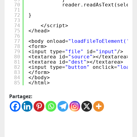
70
reader.readAsText(select
71
72
}
73
74
</script>
75
</head>
76
77
<body onload=
"loadFileToElement('Ro
78
<form>
79
<input type=
"file"
id=
"input"
/>
80
<textarea id=
"source"
></textarea>
81
<textarea id=
"dest"
></textarea>
82
<input type=
"button"
onclick=
"loadF
83
</form>
84
</body>
85
</html>
Partagez: