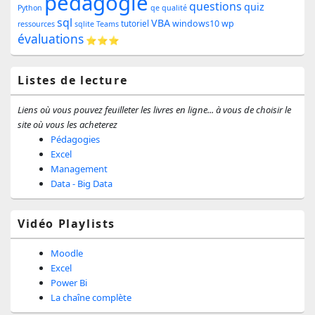
pédagogie
la
questions
quiz
Python
qe
qualité
sql
barre
VBA
windows10
wp
tutoriel
ressources
sqlite
Teams
évaluations
⭐⭐⭐
latérale
Listes de lecture
Liens où vous pouvez feuilleter les livres en ligne... à vous de choisir le
site où vous les acheterez
Pédagogies
Excel
Management
Data - Big Data
Vidéo Playlists
Moodle
Excel
Power Bi
La chaîne complète