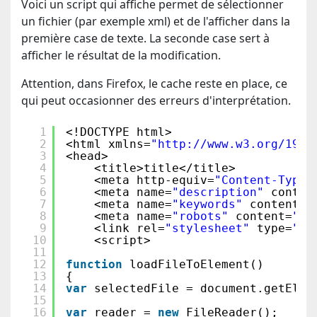
Voici un script qui affiche permet de sélectionner
un fichier (par exemple xml) et de l'afficher dans la
première case de texte. La seconde case sert à
afficher le résultat de la modification.
Attention, dans Firefox, le cache reste en place, ce
qui peut occasionner des erreurs d'interprétation.
1
<!DOCTYPE html>
2
<html xmlns=
"http://www.w3.org/1999
3
<head>
4
<title>title</title>
5
<meta http-equiv=
"Content-Type"
6
<meta name=
"description"
conten
7
<meta name=
"keywords"
content=
"
8
<meta name=
"robots"
content=
"in
9
<link rel=
"stylesheet"
type=
"te
10
<script>
11
12
function
loadFileToElement()
13
{
14
var
selectedFile = document.getElem
15
16
var
reader = 
new
FileReader();