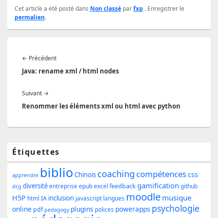
Cet article a été posté dans
Non classé
par
fxp
. Enregistrer le
permalien
.
Navigation
Article
←
Précédent
de
précédent :
Java: rename xml / html nodes
l’article
Article
Suivant
→
suivant :
Renommer les éléments xml ou html avec python
Zone
Étiquettes
principale
biblio
coaching
compétences
css
de
Chinois
apprendre
gamification
diversité
feedback
entreprise
epub
excel
github
dcg
widget
moodle
musique
H5P
inclusion
IA
html
javascript
langues
pour
psychologie
online
plugins
powerapps
pdf
polices
pedagogy