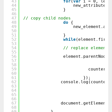
43
for
(
var
i = 0, len 
44
new_attributes.
45
}
46
47
// copy child nodes
48
do
{
49
new_element.app
50
51
} 
52
while
(element.first
53
54
// replace element
55
56
element.parentNode.
57
58
59
counter++
60
61
});
62
console.log(counter)
63
64
65
66
67
document.getElementB
68
69
}