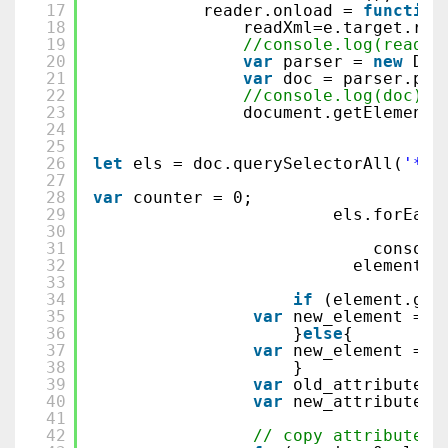
17
reader.onload = 
function
18
readXml=e.target.res
19
//console.log(readXm
20
var
parser = 
new
DOM
21
var
doc = parser.par
22
//console.log(doc);
23
document.getElementB
24
25
26
let
els = doc.querySelectorAll(
'*'
)
27
28
var
counter = 0;
29
els.forEach
30
31
console
32
element.c
33
34
if
(element.get
35
var
new_element = d
36
}
else
{
37
var
new_element = d
38
}
39
var
old_attributes 
40
var
new_attributes 
41
42
// copy attributes