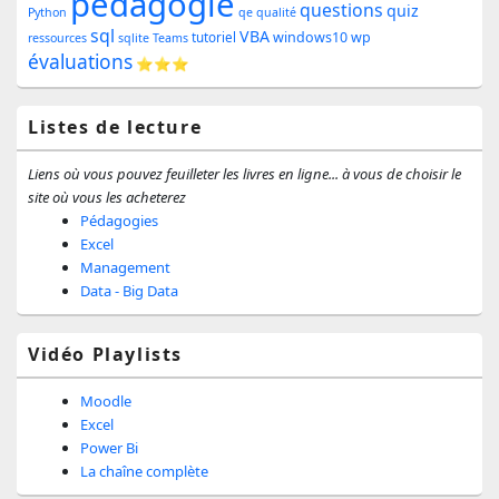
pédagogie
la
questions
quiz
Python
qe
qualité
sql
barre
VBA
windows10
wp
tutoriel
ressources
sqlite
Teams
évaluations
⭐⭐⭐
latérale
Listes de lecture
Liens où vous pouvez feuilleter les livres en ligne... à vous de choisir le
site où vous les acheterez
Pédagogies
Excel
Management
Data - Big Data
Vidéo Playlists
Moodle
Excel
Power Bi
La chaîne complète