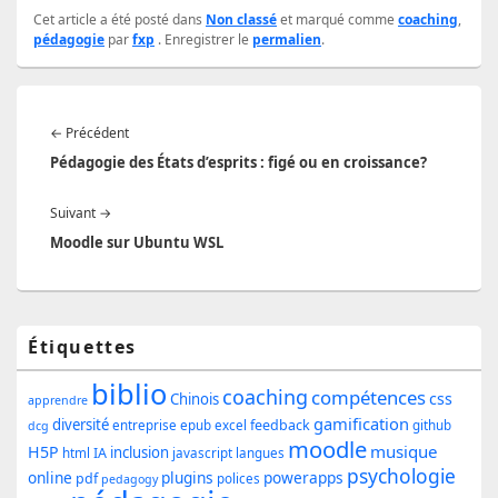
Cet article a été posté dans
Non classé
et marqué comme
coaching
,
pédagogie
par
fxp
. Enregistrer le
permalien
.
Navigation
Article
←
Précédent
de
précédent :
Pédagogie des États d’esprits : figé ou en croissance?
l’article
Article
Suivant
→
suivant :
Moodle sur Ubuntu WSL
Zone
Étiquettes
principale
biblio
coaching
compétences
css
de
Chinois
apprendre
gamification
diversité
feedback
entreprise
epub
excel
github
dcg
widget
moodle
musique
H5P
inclusion
IA
html
javascript
langues
pour
psychologie
online
plugins
powerapps
pdf
polices
pedagogy