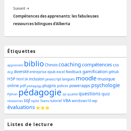
Article
Suivant
→
suivant :
Compétences des apprenants: les fabuleuses
ressources bilingues d’Alberta
Zone
Étiquettes
principale
biblio
coaching
compétences
css
de
Chinois
apprendre
gamification
diversité
feedback
entreprise
epub
excel
github
dcg
widget
moodle
musique
H5P
inclusion
IA
html
javascript
langues
pour
psychologie
online
plugins
powerapps
pdf
polices
pedagogy
pédagogie
la
questions
quiz
Python
qe
qualité
sql
barre
VBA
windows10
wp
tutoriel
ressources
sqlite
Teams
évaluations
⭐⭐⭐
latérale
Listes de lecture