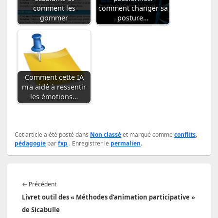
comment les
comment changer sa
gommer
posture…
Comment cette IA
m'a aidé à ressentir
les émotions…
Cet article a été posté dans
Non classé
et marqué comme
conflits
,
pédagogie
par
fxp
. Enregistrer le
permalien
.
Navigation
Article
←
Précédent
de
précédent :
Livret outil des « Méthodes d’animation participative »
l’article
de Sicabulle