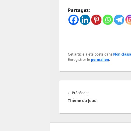
Partagez:
Cet article a été posté dans
Non class
Enregistrer le
permalien
.
Navigation
Article
←
Précédent
de
précédent :
Thème du Jeudi
l’article