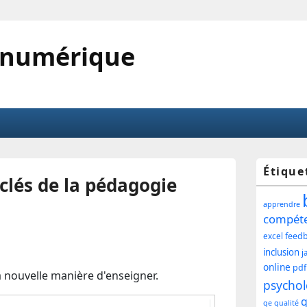
 numérique
Zone
Étique
clés de la pédagogie
princ
apprendre
de
compét
feed
excel
widg
inclusion
j
pour
online
pdf
la nouvelle manière d'enseigner.
psychol
la
q
qe
qualité