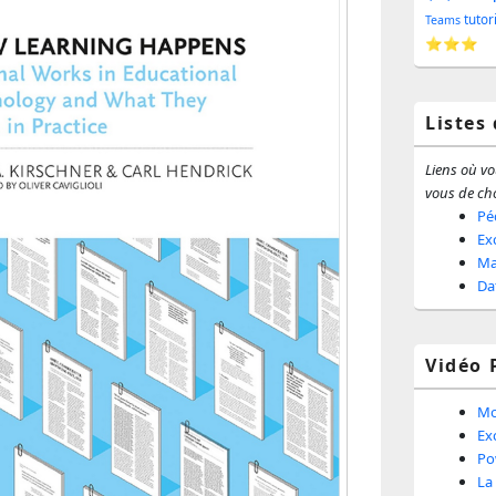
barr
tutor
Teams
⭐⭐⭐
latér
Listes
Liens où vou
vous de cho
Pé
Ex
Ma
Da
Vidéo 
Mo
Ex
Po
La