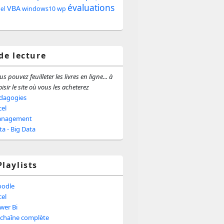
évaluations
e
VBA
windows10
wp
iel
ale
 de lecture
s pouvez feuilleter les livres en ligne... à
isir le site où vous les acheterez
dagogies
cel
nagement
ta - Big Data
Playlists
odle
cel
wer Bi
 chaîne complète