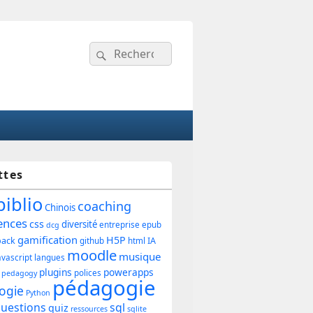
Recherche :
Rechercher
ttes
ipale
biblio
coaching
Chinois
ences
css
diversité
entreprise
epub
dcg
gamification
H5P
back
IA
github
html
et
moodle
musique
avascript
langues
plugins
powerapps
polices
pedagogy
pédagogie
ogie
Python
uestions
sql
quiz
ressources
sqlite