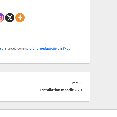
é
et marqué comme
biblio
,
pédagogie
par
fxp
.
Article
Suivant
→
suivant :
Installation moodle OVH