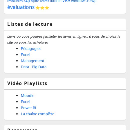
sql
barre
VBA
windows10
wp
tutoriel
ressources
sqlite
Teams
évaluations
⭐⭐⭐
latérale
Listes de lecture
Liens où vous pouvez feuilleter les livres en ligne... à vous de choisir le
site où vous les acheterez
Pédagogies
Excel
Management
Data - Big Data
Vidéo Playlists
Moodle
Excel
Power Bi
La chaîne complète