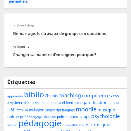
permalien
.
Navigation
Article
←
Précédent
de
précédent :
Démarrage: les travaux de groupes en questions
l’article
Article
Suivant
→
suivant :
Changer sa manière d’enseigner: pourquoi?
Zone
Étiquettes
principale
biblio
coaching
compétences
css
de
Chinois
apprendre
gamification
diversité
feedback
entreprise
epub
excel
github
dcg
widget
moodle
musique
H5P
inclusion
IA
html
javascript
langues
pour
psychologie
online
plugins
powerapps
pdf
polices
pedagogy
pédagogie
la
questions
quiz
Python
qe
qualité