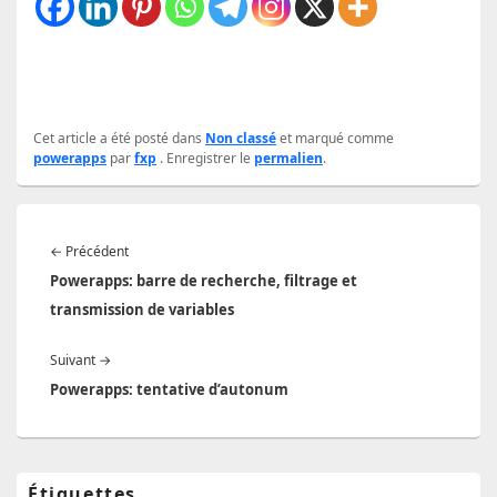
Cet article a été posté dans
Non classé
et marqué comme
powerapps
par
fxp
. Enregistrer le
permalien
.
Navigation
Article
←
Précédent
de
précédent :
Powerapps: barre de recherche, filtrage et
l’article
transmission de variables
Article
Suivant
→
suivant :
Powerapps: tentative d’autonum
Zone
Étiquettes