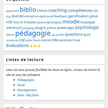
principale
biblio
coaching
compétences
css
de
Chinois
apprendre
gamification
diversité
feedback
entreprise
epub
excel
github
dcg
widget
moodle
musique
H5P
inclusion
IA
html
javascript
langues
pour
psychologie
online
plugins
powerapps
pdf
polices
pedagogy
pédagogie
la
questions
quiz
Python
qe
qualité
sql
barre
VBA
windows10
wp
tutoriel
ressources
sqlite
Teams
évaluations
⭐⭐⭐
latérale
Listes de lecture
Liens où vous pouvez feuilleter les livres en ligne... à vous de choisir le
site où vous les acheterez
Pédagogies
Excel
Management
Data - Big Data