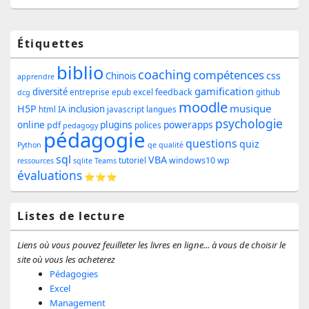
Zone
Étiquettes
principale
biblio
coaching
compétences
css
de
Chinois
apprendre
gamification
diversité
feedback
entreprise
epub
excel
github
dcg
widget
moodle
musique
H5P
inclusion
IA
html
javascript
langues
pour
psychologie
online
plugins
powerapps
pdf
polices
pedagogy
pédagogie
la
questions
quiz
Python
qe
qualité
sql
barre
VBA
windows10
wp
tutoriel
ressources
sqlite
Teams
évaluations
⭐⭐⭐
latérale
Listes de lecture
Liens où vous pouvez feuilleter les livres en ligne... à vous de choisir le
site où vous les acheterez
Pédagogies
Excel
Management