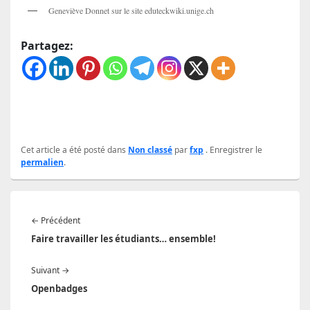
Geneviève Donnet sur le site eduteckwiki.unige.ch
Partagez:
Cet article a été posté dans
Non classé
par
fxp
. Enregistrer le
permalien
.
Navigation
Article
←
Précédent
de
précédent :
Faire travailler les étudiants… ensemble!
l’article
Article
Suivant
→
suivant :
Openbadges