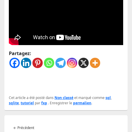
Partagez:
Cet article a été posté dans
Non classé
et marqué comme
sql
,
sqlite
,
tutoriel
par
fxp
. Enregistrer le
permalien
.
Navigation
Article
←
Précédent
de