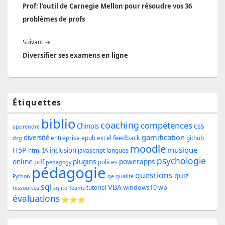
précédent :
Prof: l’outil de Carnegie Mellon pour résoudre vos 36
l’article
problèmes de profs
Article
Suivant
→
suivant :
Diversifier ses examens en ligne
Zone
Étiquettes
principale
biblio
coaching
compétences
css
de
Chinois
apprendre
gamification
diversité
feedback
entreprise
epub
excel
github
dcg
widget
moodle
musique
H5P
inclusion
IA
html
javascript
langues
pour
psychologie
online
plugins
powerapps
pdf
polices
pedagogy
pédagogie
la
questions
quiz
Python
qe
qualité
sql
barre
VBA
windows10
wp
tutoriel
ressources
sqlite
Teams
évaluations
⭐⭐⭐
latérale