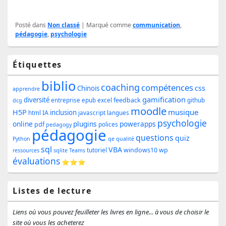
Posté dans
Non classé
|
Marqué comme
communication
,
pédagogie
,
psychologie
Zone
Étiquettes
principale
biblio
coaching
compétences
css
de
Chinois
apprendre
gamification
diversité
feedback
entreprise
epub
excel
github
dcg
widget
moodle
musique
H5P
inclusion
IA
html
javascript
langues
pour
psychologie
online
plugins
powerapps
pdf
polices
pedagogy
pédagogie
la
questions
quiz
Python
qe
qualité
sql
barre
VBA
windows10
wp
tutoriel
ressources
sqlite
Teams
évaluations
⭐⭐⭐
latérale
Listes de lecture
Liens où vous pouvez feuilleter les livres en ligne... à vous de choisir le
site où vous les acheterez