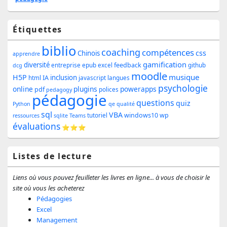
Zone
Étiquettes
principale
biblio
coaching
compétences
css
de
Chinois
apprendre
gamification
diversité
feedback
entreprise
epub
excel
github
dcg
widget
moodle
musique
H5P
inclusion
IA
html
javascript
langues
pour
psychologie
online
plugins
powerapps
pdf
polices
pedagogy
pédagogie
la
questions
quiz
Python
qe
qualité
sql
barre
VBA
windows10
wp
tutoriel
ressources
sqlite
Teams
évaluations
⭐⭐⭐
latérale
Listes de lecture
Liens où vous pouvez feuilleter les livres en ligne... à vous de choisir le
site où vous les acheterez
Pédagogies
Excel
Management