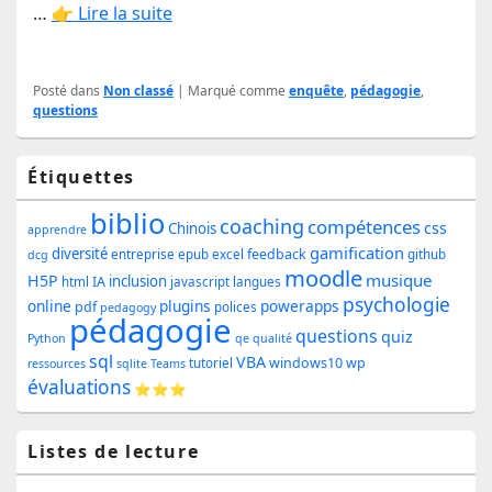
…
👉 Lire la suite
Posté dans
Non classé
|
Marqué comme
enquête
,
pédagogie
,
questions
Zone
Étiquettes
principale
biblio
coaching
compétences
css
de
Chinois
apprendre
gamification
diversité
feedback
entreprise
epub
excel
github
dcg
widget
moodle
musique
H5P
inclusion
IA
html
javascript
langues
pour
psychologie
online
plugins
powerapps
pdf
polices
pedagogy
pédagogie
la
questions
quiz
Python
qe
qualité
sql
barre
VBA
windows10
wp
tutoriel
ressources
sqlite
Teams
évaluations
⭐⭐⭐
latérale
Listes de lecture