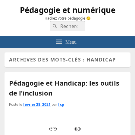
Pédagogie et numérique
Hackez votre pédagogie 😉
Recherche :
Rechercher
Menu
ARCHIVES DES MOTS-CLÉS :
HANDICAP
Pédagogie et Handicap: les outils
de l’inclusion
Posté le
février 28, 2021
par
fxp