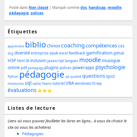
Posté dans
Non classé
|
Marqué comme
dys
,
handicap
,
moodle
,
pédagogie
,
polices
Zone
Étiquettes
principale
biblio
coaching
compétences
css
de
Chinois
apprendre
gamification
diversité
feedback
entreprise
epub
excel
github
dcg
widget
moodle
musique
H5P
inclusion
IA
html
javascript
langues
pour
psychologie
online
plugins
powerapps
pdf
polices
pedagogy
pédagogie
la
questions
quiz
Python
qe
qualité
sql
barre
VBA
windows10
wp
tutoriel
ressources
sqlite
Teams
évaluations
⭐⭐⭐
latérale
Listes de lecture
Liens où vous pouvez feuilleter les livres en ligne... à vous de choisir le
site où vous les acheterez
Pédagogies