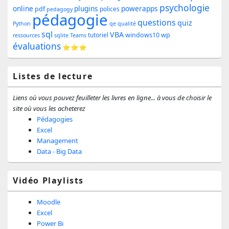
pour
psychologie
online
plugins
powerapps
pdf
polices
pedagogy
pédagogie
la
questions
quiz
Python
qe
qualité
sql
barre
VBA
windows10
wp
tutoriel
ressources
sqlite
Teams
évaluations
⭐⭐⭐
latérale
Listes de lecture
Liens où vous pouvez feuilleter les livres en ligne... à vous de choisir le
site où vous les acheterez
Pédagogies
Excel
Management
Data - Big Data
Vidéo Playlists
Moodle
Excel
Power Bi