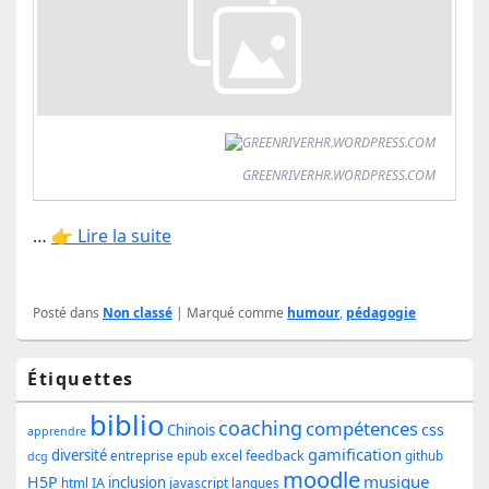
GREENRIVERHR.WORDPRESS.COM
…
👉 Lire la suite
Posté dans
Non classé
|
Marqué comme
humour
,
pédagogie
Zone
Étiquettes
principale
biblio
coaching
compétences
css
de
Chinois
apprendre
gamification
diversité
feedback
entreprise
epub
excel
github
dcg
widget
moodle
musique
H5P
inclusion
IA
html
javascript
langues