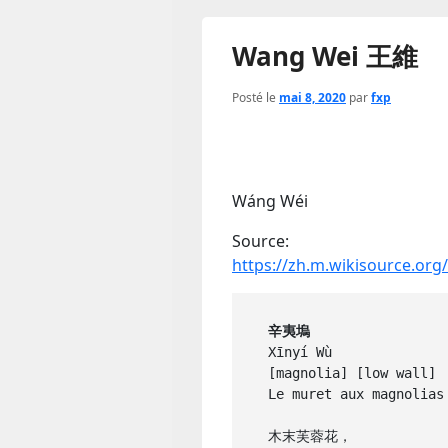
Wang Wei 王維
Posté le
mai 8, 2020
par
fxp
Wáng Wéi
Source:
https://zh.m.wikisource.o
 辛夷塢 
 Xīnyí Wù 

 [magnolia] [low wall] 

 Le muret aux magnolias

 木末芙蓉花，
