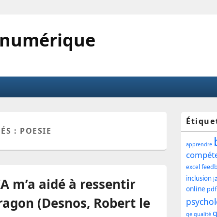
 numérique
Zone
Étique
ÉS :
POESIE
princ
apprendre
de
compét
feed
excel
widg
inclusion
j
 m’a aidé à ressentir
pour
online
pdf
ragon (Desnos, Robert le
psychol
la
q
qe
qualité