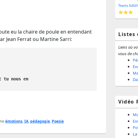
barr
tutor
Teams
⭐⭐⭐
latér
oute eu la chaire de poule en entendant
Listes
ar Jean Ferrat ou Martine Sarri:
Liens où vou
vous de cho
Pé
Ex
Ma
t tu nous en 
Da
Vidéo 
Mo
Ex
me
émotions
,
IA
,
pédagogie
,
Poesie
Po
La