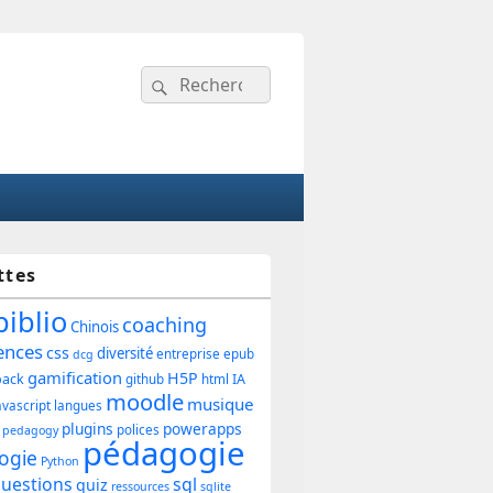
Recherche :
Rechercher
ttes
ipale
biblio
coaching
Chinois
ences
css
diversité
entreprise
epub
dcg
gamification
H5P
back
IA
github
html
et
moodle
musique
avascript
langues
plugins
powerapps
polices
pedagogy
pédagogie
ogie
Python
uestions
sql
quiz
ressources
sqlite