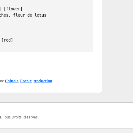
 [red] 
me
Chinois
,
Poesie
,
traduction
e
. Tous Droits Réservés.