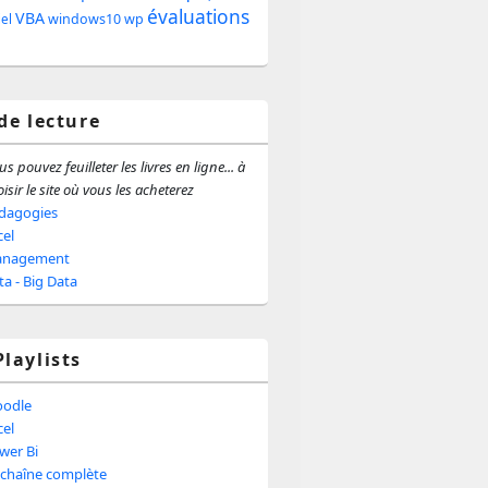
évaluations
e
VBA
windows10
wp
iel
ale
 de lecture
s pouvez feuilleter les livres en ligne... à
isir le site où vous les acheterez
dagogies
cel
nagement
ta - Big Data
Playlists
odle
cel
wer Bi
 chaîne complète