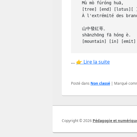
 Mù mò fúróng huā, 

 [tree] [end] [lotus][ ] [flower] 

 À l'extrémité des branches, fleur de lotus

 山中發紅萼。

 shānzhōng fā hóng è. 

 [mountain] [in] [emit]
…
👉 Lire la suite
Posté dans
Non classé
|
Marqué com
Copyright © 2026
Pédagogie et numériqu