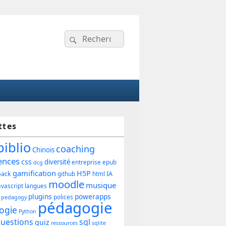
Recherche :
Rechercher
ttes
ipale
biblio
coaching
Chinois
ences
css
diversité
entreprise
epub
dcg
gamification
H5P
back
IA
github
html
et
moodle
musique
avascript
langues
plugins
powerapps
polices
pedagogy
pédagogie
ogie
Python
uestions
sql
quiz
ressources
sqlite