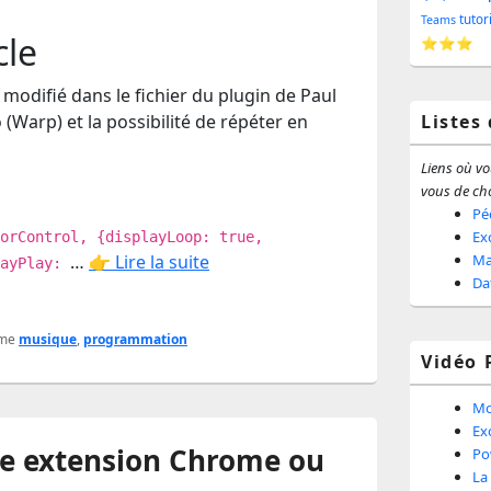
barr
tutor
Teams
cle
⭐⭐⭐
latér
i modifié dans le fichier du plugin de Paul
(Warp) et la possibilité de répéter en
Listes
Liens où vou
vous de cho
Pé
Ex
orControl, {displayLoop: true,
…
👉 Lire la suite
Ma
layPlay:
Da
me
musique
,
programmation
Vidéo 
Mo
Ex
re extension Chrome ou
Po
La