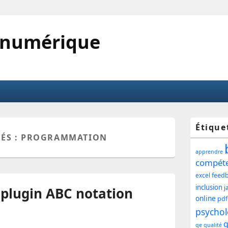
 numérique
Zone
Étique
ÉS :
PROGRAMMATION
princ
apprendre
de
compét
feed
excel
widg
inclusion
j
 plugin ABC notation
pour
online
pdf
psychol
la
q
qe
qualité