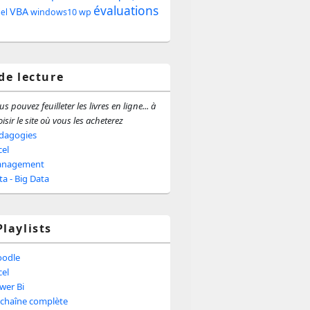
évaluations
e
VBA
windows10
wp
iel
ale
 de lecture
s pouvez feuilleter les livres en ligne... à
isir le site où vous les acheterez
dagogies
cel
nagement
ta - Big Data
Playlists
odle
cel
wer Bi
 chaîne complète