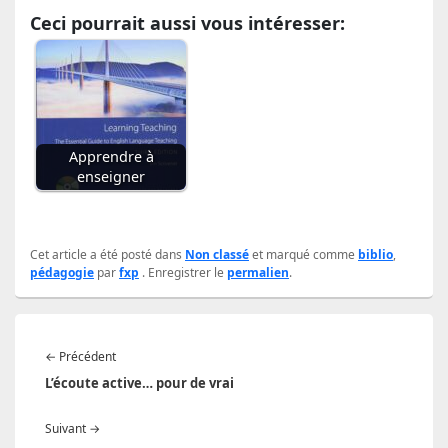
Ceci pourrait aussi vous intéresser:
Apprendre à
enseigner
Cet article a été posté dans
Non classé
et marqué comme
biblio
,
pédagogie
par
fxp
. Enregistrer le
permalien
.
Navigation
Article
←
Précédent
de
précédent :
L’écoute active… pour de vrai
l’article
Article
Suivant
→