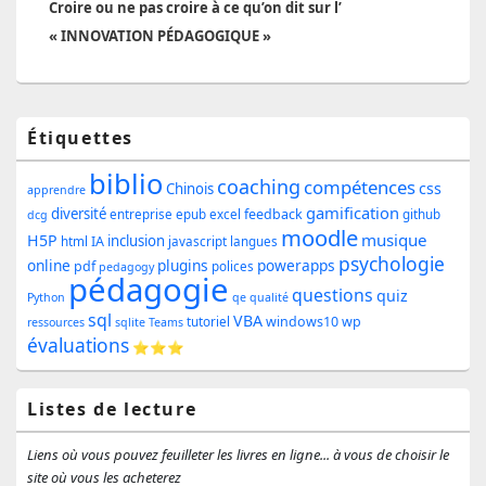
suivant :
Croire ou ne pas croire à ce qu’on dit sur l’
« INNOVATION PÉDAGOGIQUE »
Zone
Étiquettes
principale
biblio
coaching
compétences
css
de
Chinois
apprendre
gamification
diversité
feedback
entreprise
epub
excel
github
dcg
widget
moodle
musique
H5P
inclusion
IA
html
javascript
langues
pour
psychologie
online
plugins
powerapps
pdf
polices
pedagogy
pédagogie
la
questions
quiz
Python
qe
qualité
sql
barre
VBA
windows10
wp
tutoriel
ressources
sqlite
Teams
évaluations
⭐⭐⭐
latérale
Listes de lecture
Liens où vous pouvez feuilleter les livres en ligne... à vous de choisir le
site où vous les acheterez