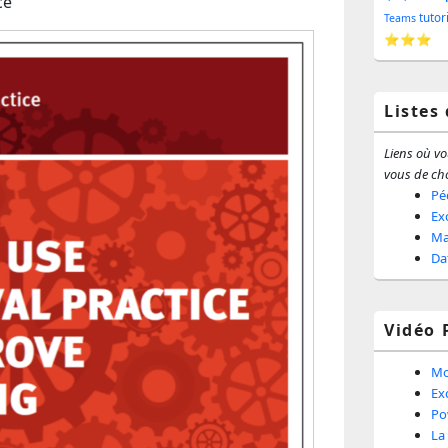
ce"
barr
tutor
Teams
⭐⭐⭐
latér
Listes
Liens où vou
vous de cho
Pé
Ex
Ma
Da
Vidéo 
Mo
Ex
Po
La