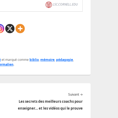
LSC.CORNELL.EDU
é
et marqué comme
biblio
,
mémoire
,
pédagogie
,
ermalien
.
Article
Suivant
→
suivant :
Les secrets des meilleurs coachs pour
enseigner… et les vidéos qui le prouve