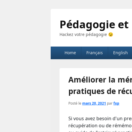
Pédagogie et
Hackez votre pédagogie 😉
Menu
Home
Français
English
principal
Améliorer la mé
pratiques de réc
Posté le
mars 20, 2021
par
fxp
Si vous avez besoin d'un pr
récupération ou de rémémora