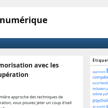
 numérique
Zone
Étique
morisation avec les
princ
upération
apprendre
de
compét
feed
excel
widg
inclusion
j
pour
online
pdf
emière approche des techniques de
psychol
tion, vous pouvez jeter un coup d'oeil
la
q
qe
qualité