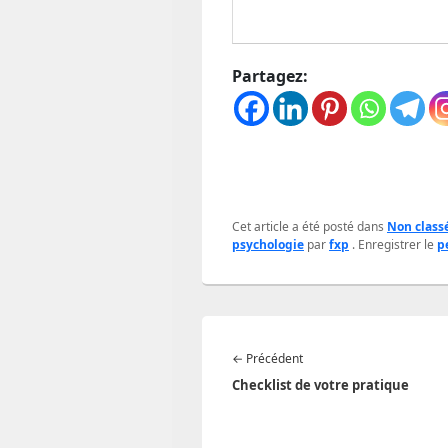
Partagez:
Cet article a été posté dans
Non class
psychologie
par
fxp
. Enregistrer le
p
Navigation
Article
←
Précédent
de
précédent :
Checklist de votre pratique
l’article