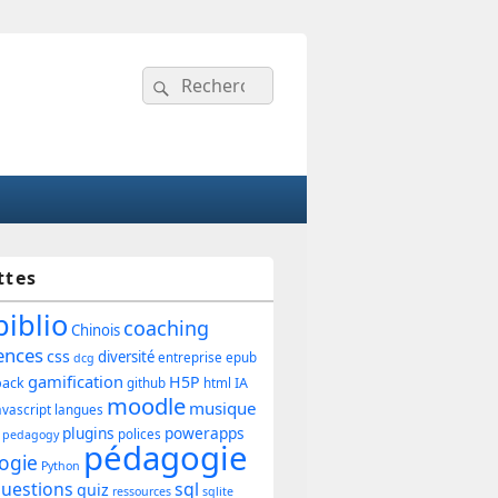
Recherche :
Rechercher
ttes
ipale
biblio
coaching
Chinois
ences
css
diversité
entreprise
epub
dcg
gamification
H5P
back
IA
github
html
et
moodle
musique
avascript
langues
plugins
powerapps
polices
pedagogy
pédagogie
ogie
Python
uestions
sql
quiz
ressources
sqlite