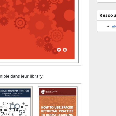
Ressou
si
ible dans leur library: