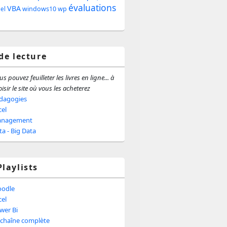
évaluations
e
VBA
windows10
wp
iel
ale
 de lecture
s pouvez feuilleter les livres en ligne... à
isir le site où vous les acheterez
dagogies
cel
nagement
ta - Big Data
Playlists
odle
cel
wer Bi
 chaîne complète