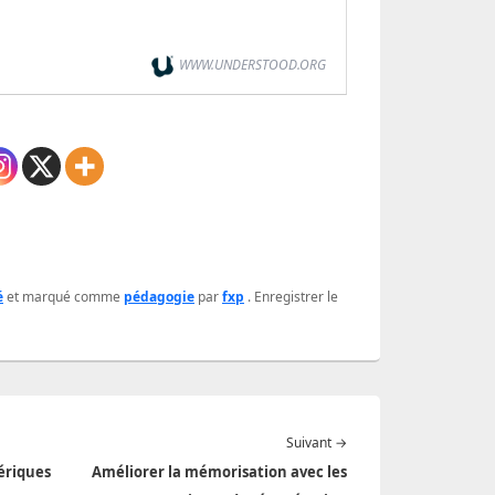
WWW.UNDERSTOOD.ORG
é
et marqué comme
pédagogie
par
fxp
. Enregistrer le
Article
Suivant
→
suivant :
ériques
Améliorer la mémorisation avec les