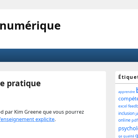
 numérique
Zone
Étique
re pratique
princ
apprendre
de
compét
feed
excel
widg
d par Kim Greene que vous pourrez
inclusion
j
l'enseignement explicite
.
pour
online
pdf
psychol
la
q
qe
qualité