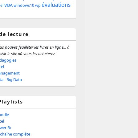
évaluations
e
VBA
windows10
wp
iel
ale
 de lecture
s pouvez feuilleter les livres en ligne... à
isir le site où vous les acheterez
dagogies
cel
nagement
ta - Big Data
Playlists
odle
cel
wer Bi
 chaîne complète