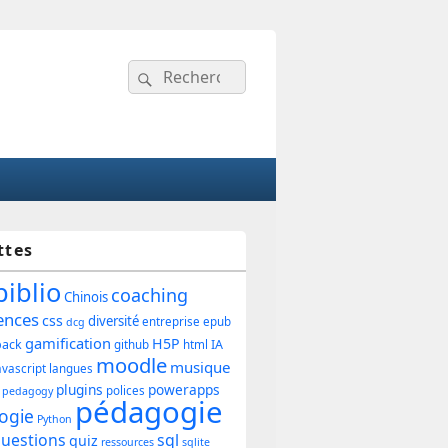
Recherche :
Rechercher
ttes
ipale
biblio
coaching
Chinois
ences
css
diversité
entreprise
epub
dcg
gamification
H5P
back
IA
github
html
et
moodle
musique
avascript
langues
plugins
powerapps
polices
pedagogy
pédagogie
ogie
Python
uestions
sql
quiz
ressources
sqlite