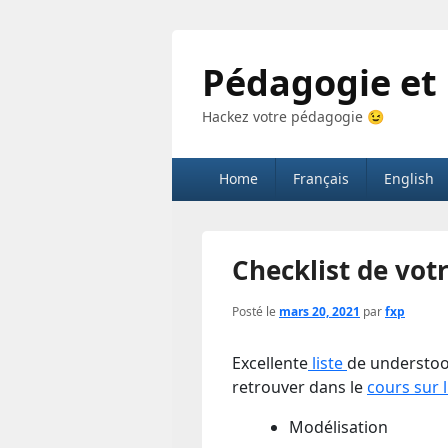
Pédagogie et
Hackez votre pédagogie 😉
Menu
Home
Français
English
principal
Checklist de vot
Posté le
mars 20, 2021
par
fxp
Excellente
liste
de understoo
retrouver dans le
cours sur 
Modélisation