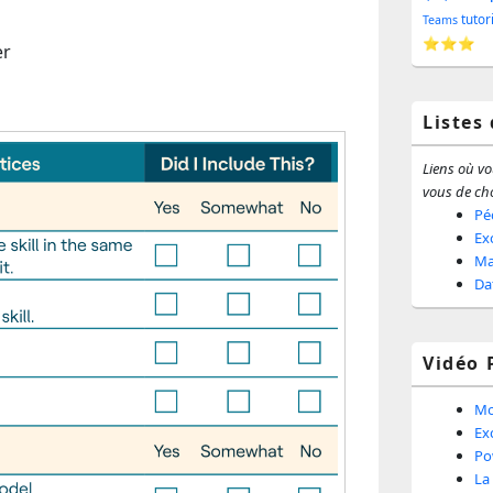
barr
tutor
Teams
⭐⭐⭐
er
latér
Listes
Liens où vou
vous de cho
Pé
Ex
Ma
Da
Vidéo 
Mo
Ex
Po
La