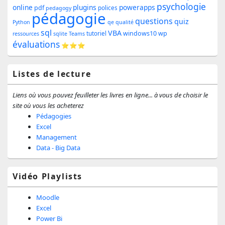
pour
psychologie
online
plugins
powerapps
pdf
polices
pedagogy
pédagogie
la
questions
quiz
Python
qe
qualité
sql
barre
VBA
windows10
wp
tutoriel
ressources
sqlite
Teams
évaluations
⭐⭐⭐
latérale
Listes de lecture
Liens où vous pouvez feuilleter les livres en ligne... à vous de choisir le
site où vous les acheterez
Pédagogies
Excel
Management
Data - Big Data
Vidéo Playlists
Moodle
Excel
Power Bi