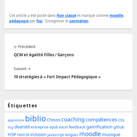
Cet article a été posté dans
Non classé
et marqué comme
moodle
,
pédagogie
par
fxp
. Enregistrer le
permalien
.
Navigation
Article
←
Précédent
de
précédent :
QCM et égalité Filles / Garçons
l’article
Article
Suivant
→
suivant :
10 stratégies à « Fort Impact Pédagogique »
Zone
Étiquettes
principale
biblio
coaching
compétences
css
de
Chinois
apprendre
gamification
diversité
feedback
entreprise
epub
excel
github
dcg
widget
moodle
musique
H5P
inclusion
IA
html
javascript
langues